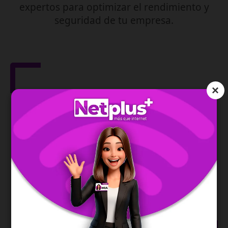
expertos para optimizar el rendimiento y
seguridad de tu empresa.
×
Gestión de Red
IPv6
Asegura la dirección de tu red y te permite una
conexión moderna, estable y eficiente.
SABER MÁS