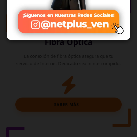
Internet de
Fibra Óptica
La conexión de fibra óptica asegura que tu
servicio de Internet Dedicado sea ininterrumpido.
SABER MÁS