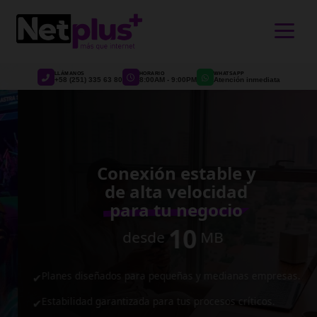
>
LLÁMANOS
HORARIO
WHATSAPP
+58 (251) 335 63 80
8:00AM - 9:00PM
Atención inmediata
Conexión estable y
de alta velocidad
para tu negocio
10
desde
MB
Planes diseñados para pequeñas y medianas empresas.
✔
Estabilidad garantizada para tus procesos críticos.
✔