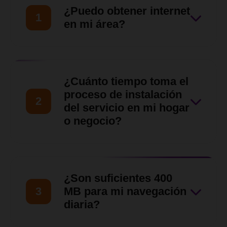
¿Puedo obtener internet
1
en mi área?
Nuestro equipo de ventas
hará una evaluación de tu
¿Cuánto tiempo toma el
ubicación para asegurarnos
proceso de instalación
2
de que nuestro servicio llegue
del servicio en mi hogar
o negocio?
hasta tu zona en
Barquisimeto, Cabudare y
Una vez verificada la
otras zonas del Estado Lara.
disponibilidad y aprobada la
¿Son suficientes 400
solicitud, nuestro equipo
3
MB para mi navegación
técnico coordinará contigo
diaria?
una visita para las siguientes