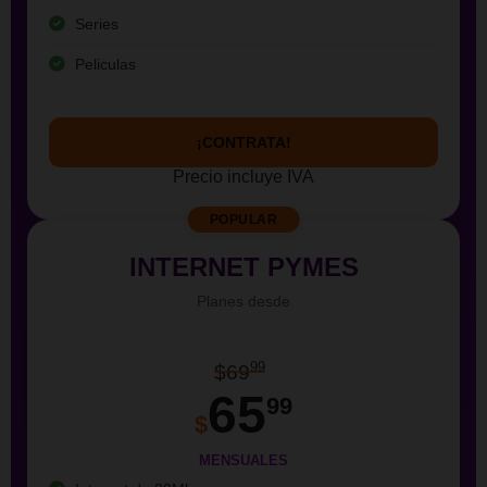
Series
Peliculas
¡CONTRATA!
Precio incluye IVA
POPULAR
INTERNET PYMES
Planes desde
99
$69
65
99
$
MENSUALES