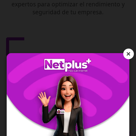
expertos para optimizar el rendimiento y
seguridad de tu empresa.
×
Gestión de Red
IPv6
Asegura la dirección de tu red y te permite una
conexión moderna, estable y eficiente.
SABER MÁS