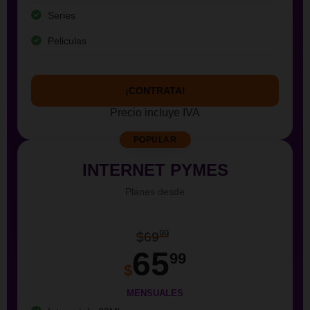
Series
Peliculas
¡CONTRATA!
Precio incluye IVA
POPULAR
INTERNET PYMES
Planes desde
99
$69
65
99
$
MENSUALES