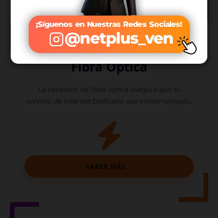
Internet de
Fibra Óptica
La conexión de fibra óptica asegura que tu
servicio de Internet Dedicado sea ininterrumpido.
SABER MÁS