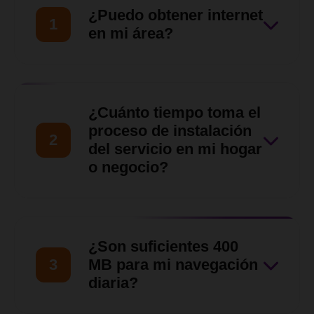
¿Puedo obtener internet
1
en mi área?
Nuestro equipo de ventas
hará una evaluación de tu
¿Cuánto tiempo toma el
ubicación para asegurarnos
proceso de instalación
2
de que nuestro servicio llegue
del servicio en mi hogar
o negocio?
hasta tu zona en
Barquisimeto, Cabudare y
Una vez verificada la
otras zonas del Estado Lara.
disponibilidad y aprobada la
¿Son suficientes 400
solicitud, nuestro equipo
3
MB para mi navegación
técnico coordinará contigo
diaria?
una visita para las siguientes