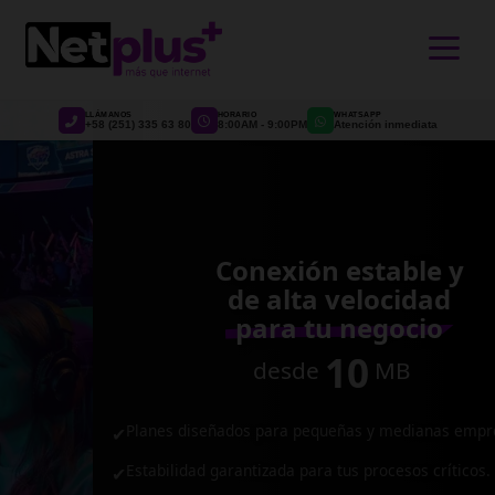
>
LLÁMANOS
HORARIO
WHATSAPP
+58 (251) 335 63 80
8:00AM - 9:00PM
Atención inmediata
Conexión estable y
de alta velocidad
para tu negocio
10
desde
MB
Planes diseñados para pequeñas y medianas empresas.
✔
Estabilidad garantizada para tus procesos críticos.
✔