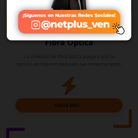
Internet de
Fibra Óptica
La conexión de fibra óptica asegura que tu
servicio de Internet Dedicado sea ininterrumpido.
SABER MÁS