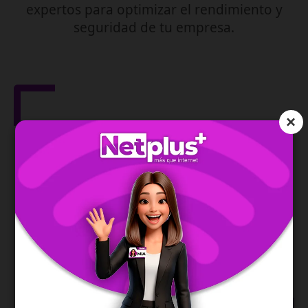
expertos para optimizar el rendimiento y
seguridad de tu empresa.
×
Gestión de Red
IPv6
Asegura la dirección de tu red y te permite una
conexión moderna, estable y eficiente.
SABER MÁS