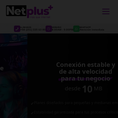
>
LLÁMANOS
HORARIO
WHATSAPP
+58 (251) 335 63 80
8:00AM - 9:00PM
Atención inmediata
Conexión estable y
de alta velocidad
para tu negocio
10
desde
MB
Planes diseñados para pequeñas y medianas empresas.
✔
Estabilidad garantizada para tus procesos críticos.
✔