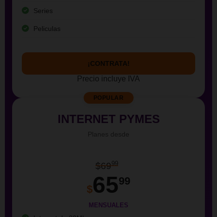
Series
Peliculas
¡CONTRATA!
Precio incluye IVA
POPULAR
INTERNET PYMES
Planes desde
99
$69
65
99
$
MENSUALES