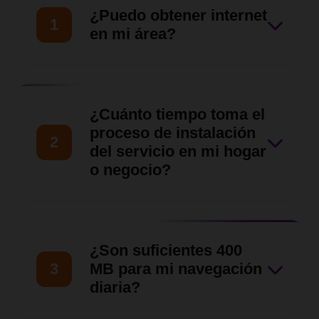
¿Puedo obtener internet
1
en mi área?
Nuestro equipo de ventas
hará una evaluación de tu
¿Cuánto tiempo toma el
ubicación para asegurarnos
proceso de instalación
2
de que nuestro servicio llegue
del servicio en mi hogar
o negocio?
hasta tu zona en
Barquisimeto, Cabudare y
Una vez verificada la
otras zonas del Estado Lara.
disponibilidad y aprobada la
¿Son suficientes 400
solicitud, nuestro equipo
3
MB para mi navegación
técnico coordinará contigo
diaria?
una visita para las siguientes