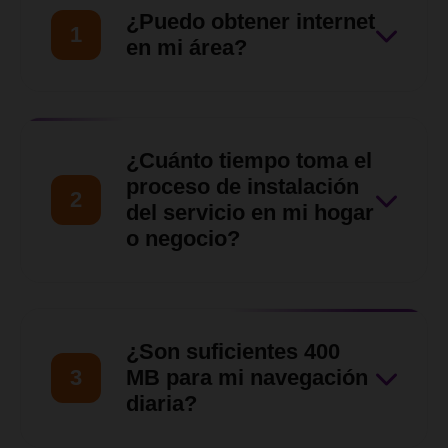
¿Puedo obtener internet
1
en mi área?
Nuestro equipo de ventas
hará una evaluación de tu
¿Cuánto tiempo toma el
ubicación para asegurarnos
proceso de instalación
2
de que nuestro servicio llegue
del servicio en mi hogar
o negocio?
hasta tu zona en
Barquisimeto, Cabudare y
Una vez verificada la
otras zonas del Estado Lara.
disponibilidad y aprobada la
¿Son suficientes 400
solicitud, nuestro equipo
3
MB para mi navegación
técnico coordinará contigo
diaria?
una visita para las siguientes