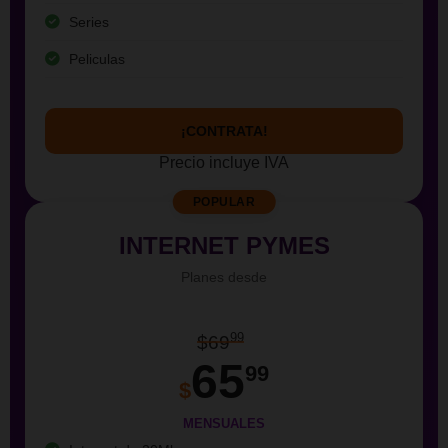
Series
Peliculas
¡CONTRATA!
Precio incluye IVA
POPULAR
INTERNET PYMES
Planes desde
99
$69
65
99
$
MENSUALES