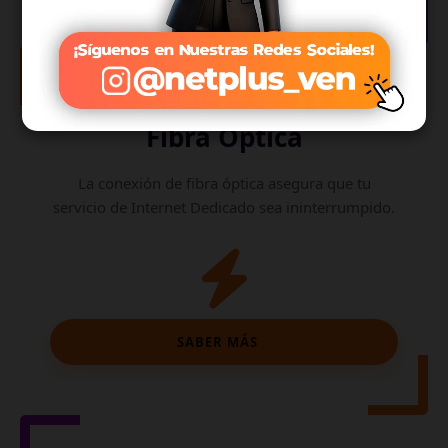
Internet de
Fibra Óptica
La conexión de fibra óptica asegura que tu
servicio de Internet Dedicado sea ininterrumpido.
SABER MÁS