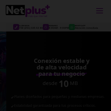
>
LLÁMANOS
HORARIO
WHATSAPP
+58 (251) 335 63 80
8:00AM - 9:00PM
Atención inmediata
Conexión estable y
de alta velocidad
para tu negocio
10
desde
MB
Planes diseñados para pequeñas y medianas empresas.
✔
Estabilidad garantizada para tus procesos críticos.
✔