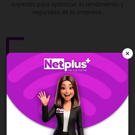
expertos para optimizar el rendimiento y
seguridad de tu empresa.
×
Gestión de Red
IPv6
Asegura la dirección de tu red y te permite una
conexión moderna, estable y eficiente.
SABER MÁS