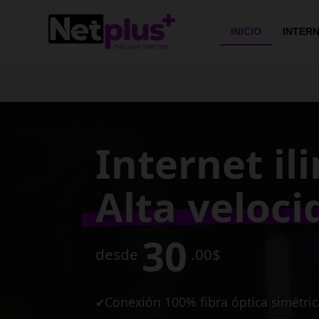
>
INICIO
INTER
Conexión e
de alta vel
para tu ne
10
desde
MB