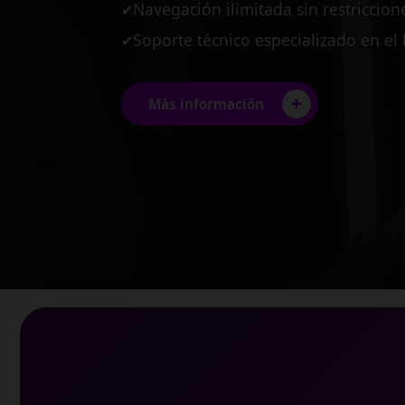
Planes diseñados para pequeñas y
✔
Estabilidad garantizada para tus pro
✔
Conexión multi-usuario de alto ren
✔
+
Más información