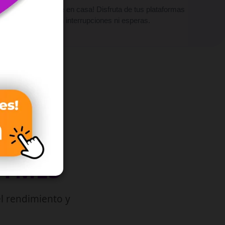
¡Vive el cine en casa! Disfruta de tus plataformas
favoritas sin interrupciones ni esperas.
PYMES
l rendimiento y