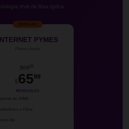
cnología IPv6 de fibra óptica.
POPULAR
INTERNET PYMES
Planes desde
99
$69
65
99
$
MENSUALES
nternet de 20Mb
nalámbrico o Fibra
recio fijo