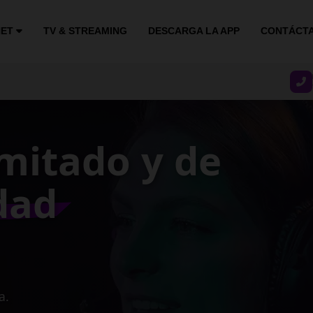
NET
TV & STREAMING
DESCARGA LA APP
CONTÁCT
stable y
ocidad
gocio