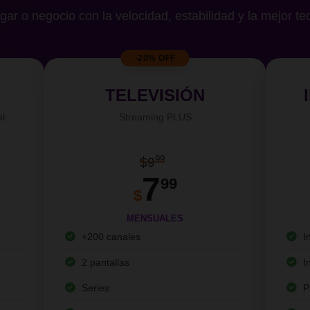
gar o negocio con la velocidad, estabilidad y la mejor te
-20% OFF
TELEVISIÓN
al
Streaming PLUS
99
$9
7
99
$
MENSUALES
+200 canales
I
2 pantallas
I
Series
P