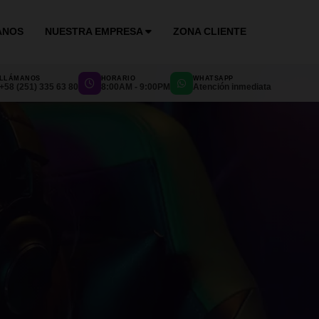
ANOS
NUESTRA EMPRESA
ZONA CLIENTE
LLÁMANOS
HORARIO
WHATSAPP
+58 (251) 335 63 80
8:00AM - 9:00PM
Atención inmediata