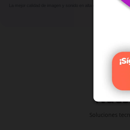
La mejor calidad de imagen y sonido en alta definición.
Nuest
Soluciones tecn