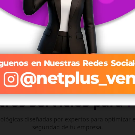
Streaming optimizado que se adapta a tu conexión en
tiempo real.
Explorar Planes de TV →
ros Servicios para
ológicas diseñadas por expertos para optimizar e
seguridad de tu empresa.