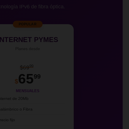
cnología IPv6 de fibra óptica.
POPULAR
INTERNET PYMES
Planes desde
99
$69
65
99
$
MENSUALES
nternet de 20Mb
nalámbrico o Fibra
recio fijo