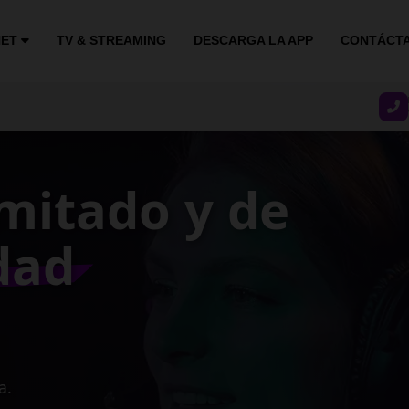
NET
TV & STREAMING
DESCARGA LA APP
CONTÁCT
stable y
ocidad
gocio