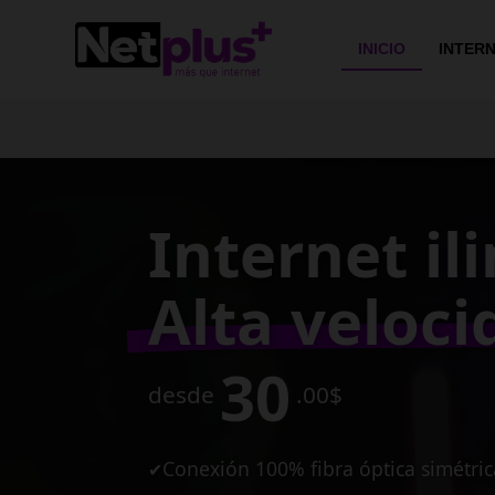
>
INICIO
INTER
Conexión e
de alta vel
para tu ne
10
desde
MB