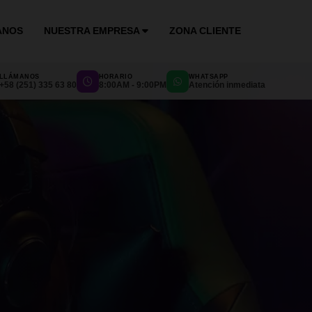
ANOS
NUESTRA EMPRESA
ZONA CLIENTE
LLÁMANOS
HORARIO
WHATSAPP
+58 (251) 335 63 80
8:00AM - 9:00PM
Atención inmediata