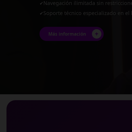
Planes diseñados para pequeñas y
✔
Estabilidad garantizada para tus pro
✔
Conexión multi-usuario de alto ren
✔
+
Más información