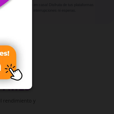
¡Vive el cine en casa! Disfruta de tus plataformas
favoritas sin interrupciones ni esperas.
PYMES
l rendimiento y