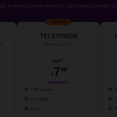
gar o negocio con la velocidad, estabilidad y la mejor te
-20% OFF
TELEVISIÓN
al
Streaming PLUS
99
$9
7
99
$
MENSUALES
+200 canales
I
2 pantallas
I
Series
P