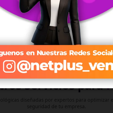
Streaming optimizado que se adapta a tu conexión en
tiempo real.
Explorar Planes de TV →
ros Servicios para
ológicas diseñadas por expertos para optimizar e
seguridad de tu empresa.