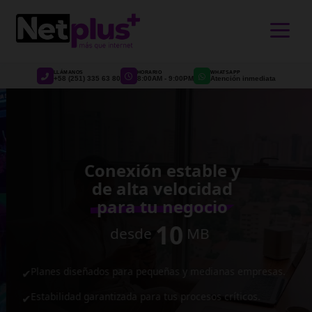
>
LLÁMANOS
HORARIO
WHATSAPP
+58 (251) 335 63 80
8:00AM - 9:00PM
Atención inmediata
Conexión estable y
de alta velocidad
para tu negocio
10
desde
MB
Planes diseñados para pequeñas y medianas empresas.
✔
Estabilidad garantizada para tus procesos críticos.
✔