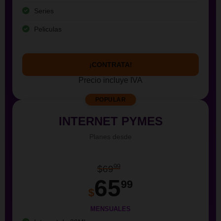
Series
Peliculas
¡CONTRATA!
Precio incluye IVA
POPULAR
INTERNET PYMES
Planes desde
99
$69
65
99
$
MENSUALES