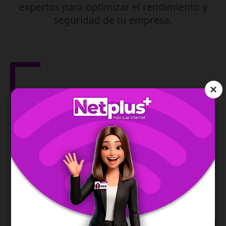
expertos para optimizar el rendimiento y
seguridad de tu empresa.
×
Gestión de Red
IPv6
Asegura la dirección de tu red y te permite una
conexión moderna, estable y eficiente.
SABER MÁS