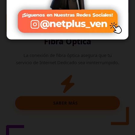
Internet de
Fibra Óptica
La conexión de fibra óptica asegura que tu
servicio de Internet Dedicado sea ininterrumpido.
SABER MÁS