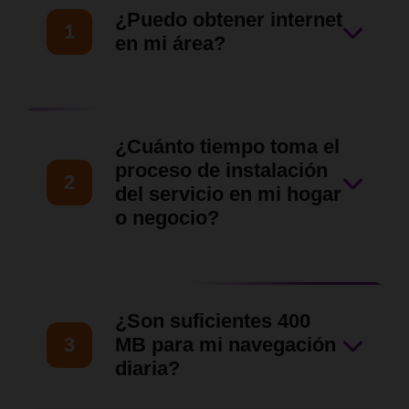
¿Puedo obtener internet
1
en mi área?
Nuestro equipo de ventas
hará una evaluación de tu
¿Cuánto tiempo toma el
ubicación para asegurarnos
proceso de instalación
2
de que nuestro servicio llegue
del servicio en mi hogar
o negocio?
hasta tu zona en
Barquisimeto, Cabudare y
Una vez verificada la
otras zonas del Estado Lara.
disponibilidad y aprobada la
¿Son suficientes 400
solicitud, nuestro equipo
3
MB para mi navegación
técnico coordinará contigo
diaria?
una visita para las siguientes