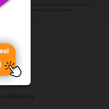
¡Vive el cine en casa! Disfruta de tus plataformas
favoritas sin interrupciones ni esperas.
PYMES
l rendimiento y