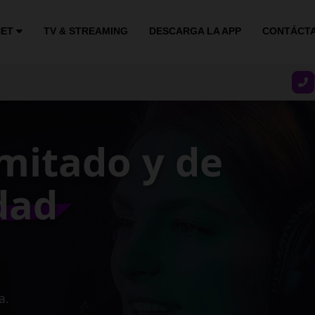
NET
TV & STREAMING
DESCARGA LA APP
CONTÁCT
stable y
ocidad
gocio