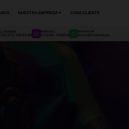
ANOS
NUESTRA EMPRESA
ZONA CLIENTE
LLÁMANOS
HORARIO
WHATSAPP
+58 (251) 335 63 80
8:00AM - 9:00PM
Atención inmediata