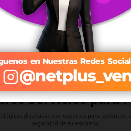
Streaming optimizado que se adapta a tu conexión en
tiempo real.
Explorar Planes de TV →
ros Servicios para
ológicas diseñadas por expertos para optimizar e
seguridad de tu empresa.