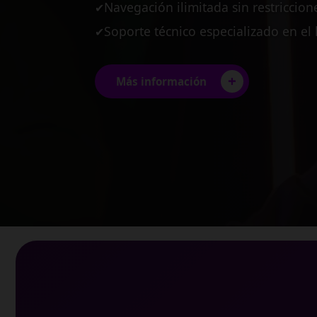
Planes diseñados para pequeñas y
✔
Estabilidad garantizada para tus pro
✔
Conexión multi-usuario de alto ren
✔
+
Más información