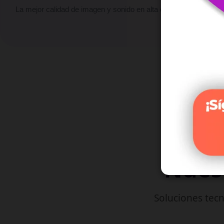
La mejor calidad de imagen y sonido en alta definición.
Nuest
Soluciones tecn