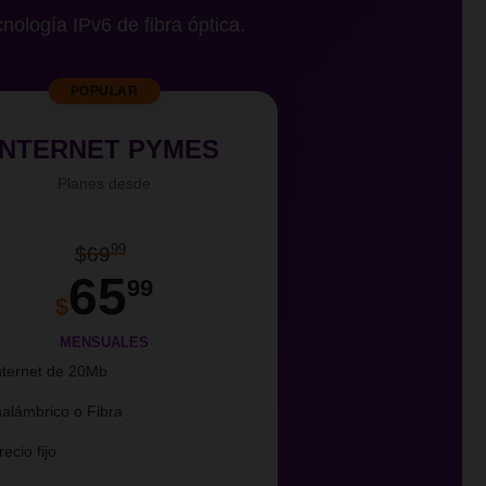
cnología IPv6 de fibra óptica.
POPULAR
INTERNET PYMES
Planes desde
99
$69
65
99
$
MENSUALES
nternet de 20Mb
nalámbrico o Fibra
recio fijo