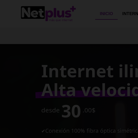
>
INICIO
INTER
Conexión e
de alta vel
para tu ne
10
desde
MB