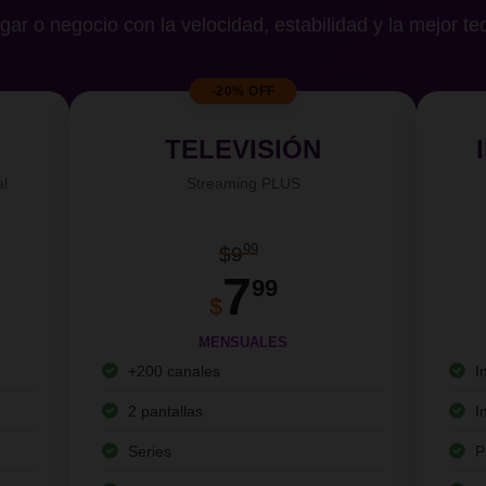
gar o negocio con la velocidad, estabilidad y la mejor te
-20% OFF
TELEVISIÓN
al
Streaming PLUS
99
$9
7
99
$
MENSUALES
+200 canales
I
2 pantallas
I
Series
P