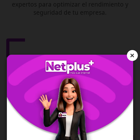
expertos para optimizar el rendimiento y
seguridad de tu empresa.
×
Gestión de Red
IPv6
Asegura la dirección de tu red y te permite una
conexión moderna, estable y eficiente.
SABER MÁS