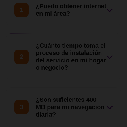
¿Puedo obtener internet
1
en mi área?
Nuestro equipo de ventas
hará una evaluación de tu
¿Cuánto tiempo toma el
ubicación para asegurarnos
proceso de instalación
2
de que nuestro servicio llegue
del servicio en mi hogar
o negocio?
hasta tu zona en
Barquisimeto, Cabudare y
Una vez verificada la
otras zonas del Estado Lara.
disponibilidad y aprobada la
¿Son suficientes 400
solicitud, nuestro equipo
3
MB para mi navegación
técnico coordinará contigo
diaria?
una visita para las siguientes