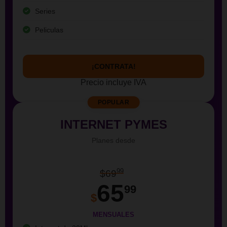
Series
Peliculas
¡CONTRATA!
Precio incluye IVA
POPULAR
INTERNET PYMES
Planes desde
99
$69
65
99
$
MENSUALES