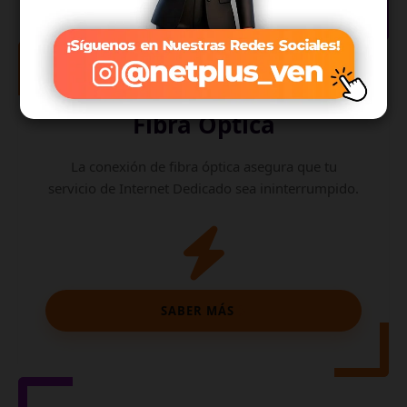
Internet de
Fibra Óptica
La conexión de fibra óptica asegura que tu
servicio de Internet Dedicado sea ininterrumpido.
SABER MÁS