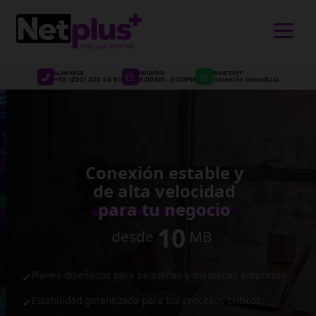
>
LLÁMANOS
HORARIO
WHATSAPP
+58 (251) 335 63 80
8:00AM - 9:00PM
Atención inmediata
Conexión estable y
de alta velocidad
para tu negocio
10
desde
MB
Planes diseñados para pequeñas y medianas empresas.
✔
Estabilidad garantizada para tus procesos críticos.
✔