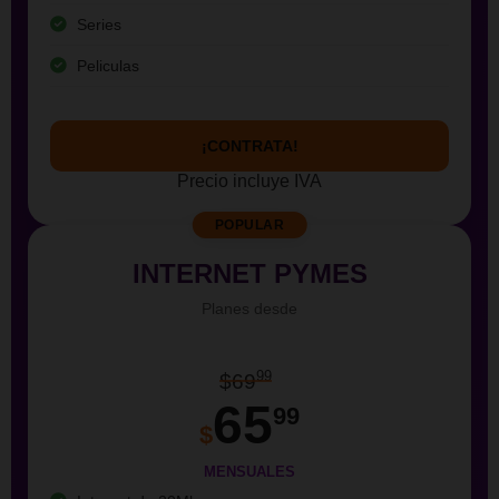
Series
Peliculas
¡CONTRATA!
Precio incluye IVA
POPULAR
INTERNET PYMES
Planes desde
99
$69
65
99
$
MENSUALES