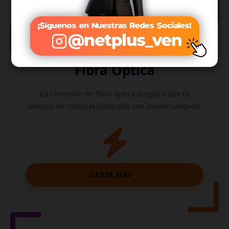
Internet de
Fibra Óptica
La conexión de fibra óptica asegura que tu
servicio de Internet Dedicado sea ininterrumpido.
SABER MÁS