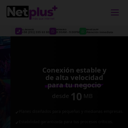
>
LLÁMANOS
HORARIO
WHATSAPP
+58 (251) 335 63 80
8:00AM - 9:00PM
Atención inmediata
Conexión estable y
de alta velocidad
para tu negocio
10
desde
MB
Planes diseñados para pequeñas y medianas empresas.
✔
Estabilidad garantizada para tus procesos críticos.
✔