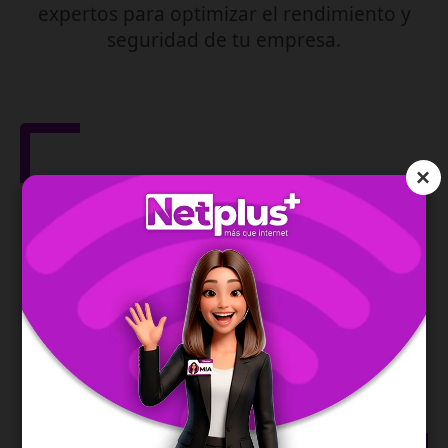
expertos para optimizar el rendimiento y
seguridad de tu empresa.
×
Gestión de Red
IPv6
Asegura la dirección de tu red y te permite una
conexión moderna, estable y eficiente.
SABER MÁS