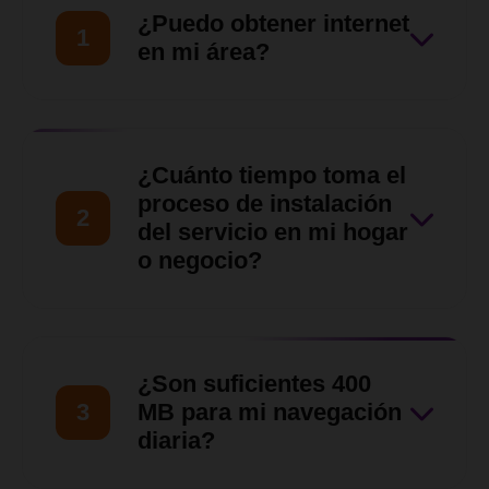
¿Puedo obtener internet
1
en mi área?
Nuestro equipo de ventas
hará una evaluación de tu
¿Cuánto tiempo toma el
ubicación para asegurarnos
proceso de instalación
2
de que nuestro servicio llegue
del servicio en mi hogar
o negocio?
hasta tu zona en
Barquisimeto, Cabudare y
Una vez verificada la
otras zonas del Estado Lara.
disponibilidad y aprobada la
¿Son suficientes 400
solicitud, nuestro equipo
3
MB para mi navegación
técnico coordinará contigo
diaria?
una visita para las siguientes