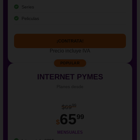
Series
Peliculas
¡CONTRATA!
Precio incluye IVA
POPULAR
INTERNET PYMES
Planes desde
99
$69
65
99
$
MENSUALES