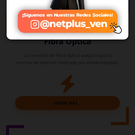
Internet de
Fibra Óptica
La conexión de fibra óptica asegura que tu
servicio de Internet Dedicado sea ininterrumpido.
SABER MÁS