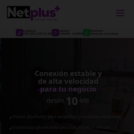
>
LLÁMANOS
HORARIO
WHATSAPP
+58 (251) 335 63 80
8:00AM - 9:00PM
Atención inmediata
Conexión estable y
de alta velocidad
para tu negocio
10
desde
MB
Planes diseñados para pequeñas y medianas empresas.
✔
Estabilidad garantizada para tus procesos críticos.
✔