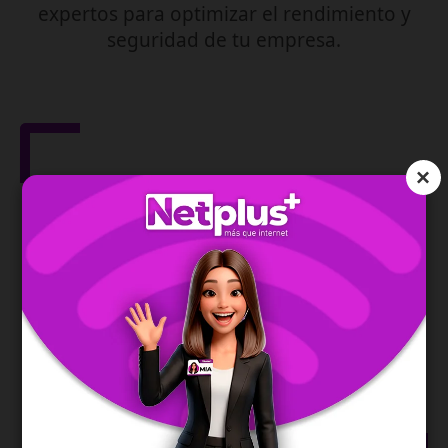
expertos para optimizar el rendimiento y
seguridad de tu empresa.
×
Gestión de Red
IPv6
Asegura la dirección de tu red y te permite una
conexión moderna, estable y eficiente.
SABER MÁS