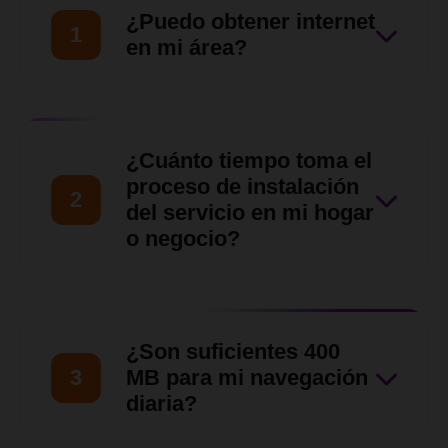
¿Puedo obtener internet
1
en mi área?
Nuestro equipo de ventas
hará una evaluación de tu
¿Cuánto tiempo toma el
ubicación para asegurarnos
proceso de instalación
2
de que nuestro servicio llegue
del servicio en mi hogar
o negocio?
hasta tu zona en
Barquisimeto, Cabudare y
Una vez verificada la
otras zonas del Estado Lara.
disponibilidad y aprobada la
¿Son suficientes 400
solicitud, nuestro equipo
3
MB para mi navegación
técnico coordinará contigo
diaria?
una visita para las siguientes