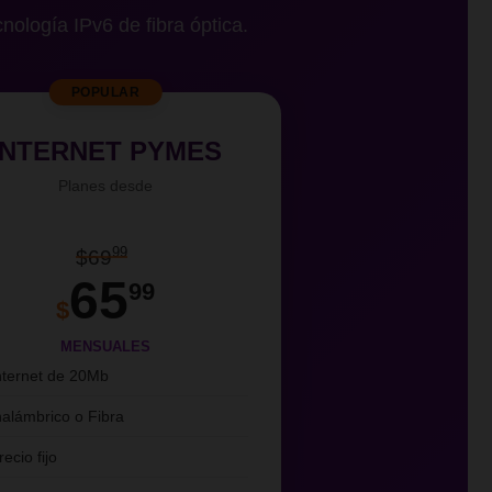
cnología IPv6 de fibra óptica.
POPULAR
INTERNET PYMES
Planes desde
99
$69
65
99
$
MENSUALES
nternet de 20Mb
nalámbrico o Fibra
recio fijo