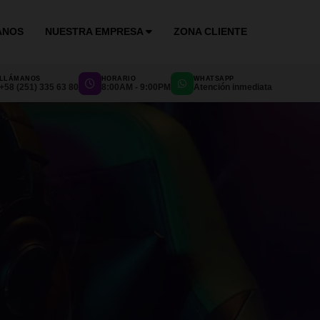
ANOS
NUESTRA EMPRESA
ZONA CLIENTE
LLÁMANOS
HORARIO
WHATSAPP
+58 (251) 335 63 80
8:00AM - 9:00PM
Atención inmediata