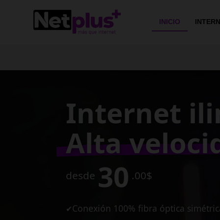
>
INICIO
INTER
Conexión e
de alta vel
para tu ne
10
desde
MB