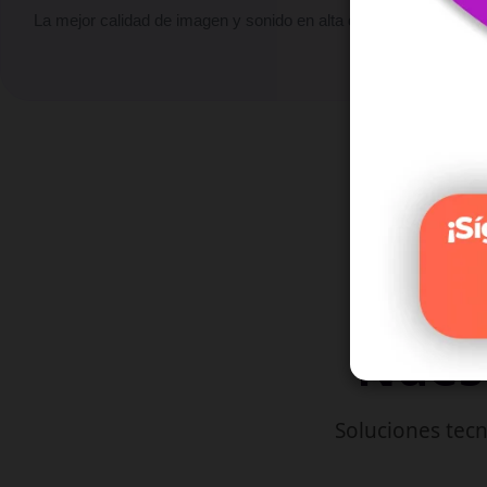
La mejor calidad de imagen y sonido en alta definición.
Nuest
Soluciones tecn