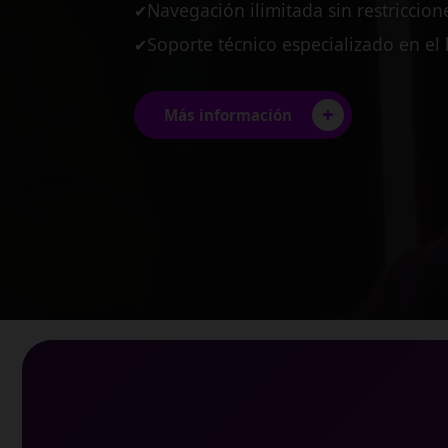
Planes diseñados para pequeñas y
✔
Estabilidad garantizada para tus pro
✔
Conexión multi-usuario de alto ren
✔
+
Más información