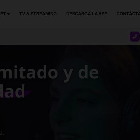
NET
TV & STREAMING
DESCARGA LA APP
CONTÁCT
stable y
ocidad
gocio