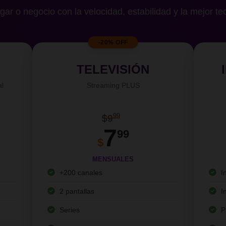
gar o negocio con la velocidad, estabilidad y la mejor te
-20% OFF
TELEVISIÓN
al
Streaming PLUS
99
$9
7
99
$
MENSUALES
+200 canales
I
2 pantallas
I
Series
P