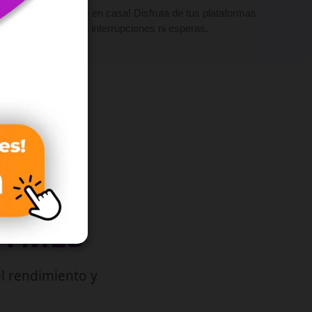
¡Vive el cine en casa! Disfruta de tus plataformas
favoritas sin interrupciones ni esperas.
PYMES
l rendimiento y