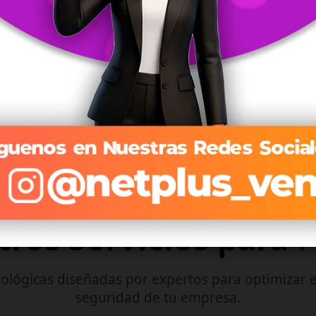
Streaming optimizado que se adapta a tu conexión en
tiempo real.
Explorar Planes de TV →
ros Servicios para
ológicas diseñadas por expertos para optimizar e
seguridad de tu empresa.