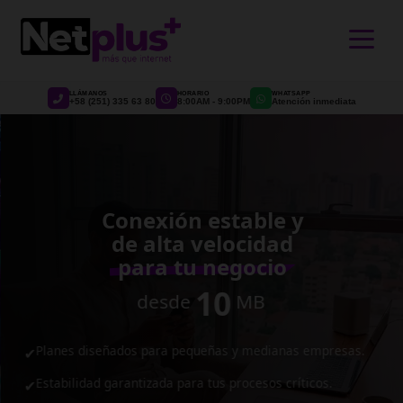
>
LLÁMANOS
HORARIO
WHATSAPP
+58 (251) 335 63 80
8:00AM - 9:00PM
Atención inmediata
Conexión estable y
de alta velocidad
para tu negocio
10
desde
MB
Planes diseñados para pequeñas y medianas empresas.
✔
Estabilidad garantizada para tus procesos críticos.
✔