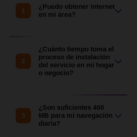
¿Puedo obtener internet
1
en mi área?
Nuestro equipo de ventas
hará una evaluación de tu
¿Cuánto tiempo toma el
ubicación para asegurarnos
proceso de instalación
2
de que nuestro servicio llegue
del servicio en mi hogar
o negocio?
hasta tu zona en
Barquisimeto, Cabudare y
Una vez verificada la
otras zonas del Estado Lara.
disponibilidad y aprobada la
¿Son suficientes 400
solicitud, nuestro equipo
3
MB para mi navegación
técnico coordinará contigo
diaria?
una visita para las siguientes