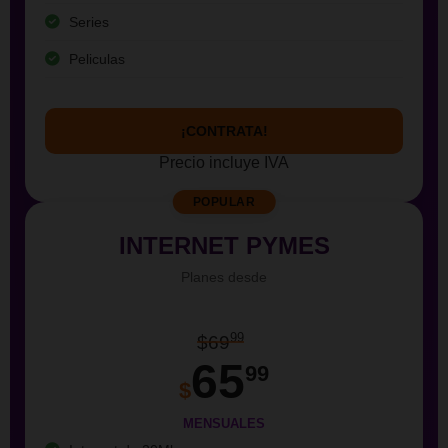
Series
Peliculas
¡CONTRATA!
Precio incluye IVA
POPULAR
INTERNET PYMES
Planes desde
99
$69
65
99
$
MENSUALES