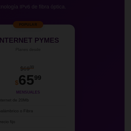
cnología IPv6 de fibra óptica.
POPULAR
INTERNET PYMES
Planes desde
99
$69
65
99
$
MENSUALES
nternet de 20Mb
nalámbrico o Fibra
recio fijo