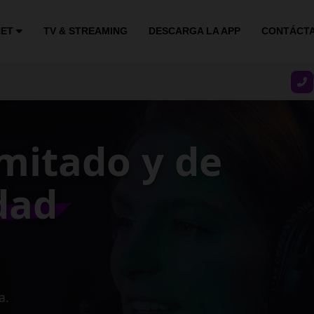
NET
TV & STREAMING
DESCARGA LA APP
CONTÁCT
stable y
ocidad
gocio