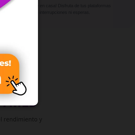
¡Vive el cine en casa! Disfruta de tus plataformas
favoritas sin interrupciones ni esperas.
PYMES
l rendimiento y