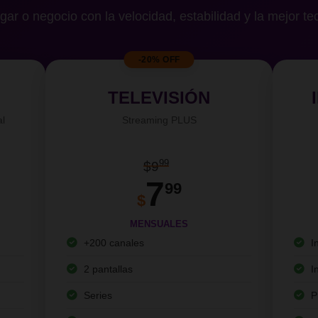
gar o negocio con la velocidad, estabilidad y la mejor te
-20% OFF
TELEVISIÓN
al
Streaming PLUS
99
$9
7
99
$
MENSUALES
+200 canales
I
2 pantallas
I
Series
P