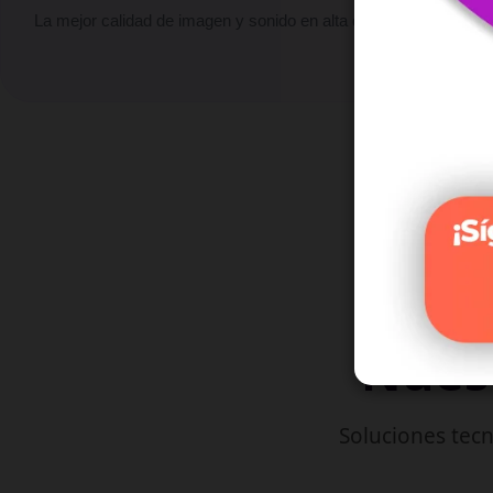
La mejor calidad de imagen y sonido en alta definición.
Nuest
Soluciones tecn