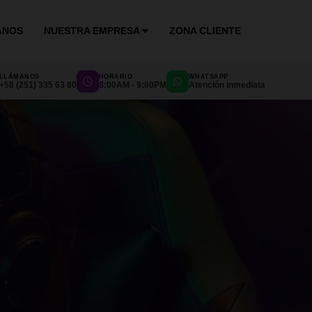
ANOS
NUESTRA EMPRESA
ZONA CLIENTE
LLÁMANOS
HORARIO
WHATSAPP
+58 (251) 335 63 80
8:00AM - 9:00PM
Atención inmediata