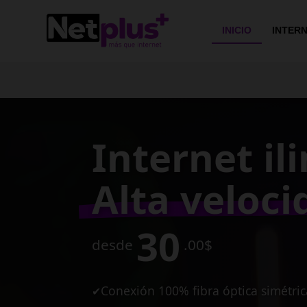
>
INICIO
INTER
Conexión e
de alta vel
para tu ne
10
desde
MB