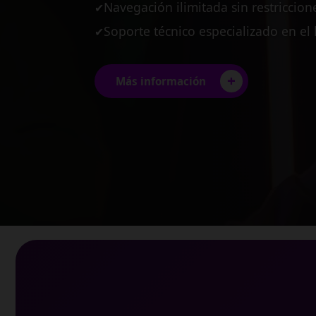
Planes diseñados para pequeñas y
✔
Estabilidad garantizada para tus pro
✔
Conexión multi-usuario de alto ren
✔
+
Más información