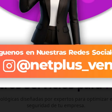
Streaming optimizado que se adapta a tu conexión en
tiempo real.
Explorar Planes de TV →
ros Servicios para
ológicas diseñadas por expertos para optimizar e
seguridad de tu empresa.