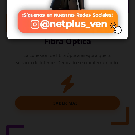
Internet de
Fibra Óptica
La conexión de fibra óptica asegura que tu
servicio de Internet Dedicado sea ininterrumpido.
SABER MÁS