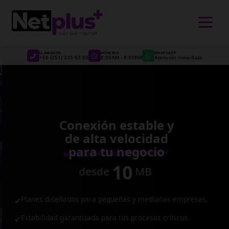
>
LLÁMANOS
HORARIO
WHATSAPP
+58 (251) 335 63 80
8:00AM - 9:00PM
Atención inmediata
Conexión estable y
de alta velocidad
para tu negocio
10
desde
MB
Planes diseñados para pequeñas y medianas empresas.
✔
Estabilidad garantizada para tus procesos críticos.
✔