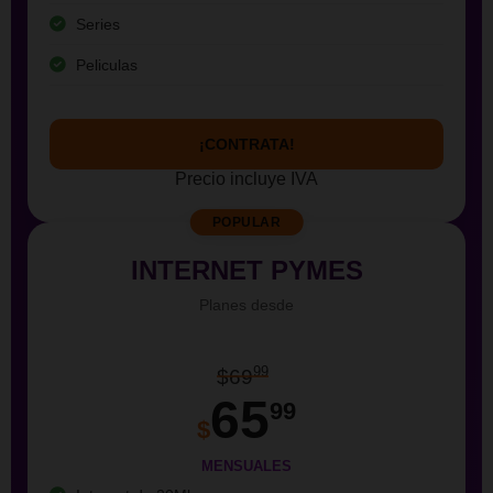
Series
Peliculas
¡CONTRATA!
Precio incluye IVA
POPULAR
INTERNET PYMES
Planes desde
99
$69
65
99
$
MENSUALES