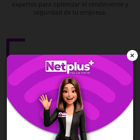
expertos para optimizar el rendimiento y
seguridad de tu empresa.
×
Gestión de Red
IPv6
Asegura la dirección de tu red y te permite una
conexión moderna, estable y eficiente.
SABER MÁS