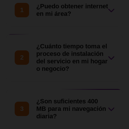
¿Puedo obtener internet
1
en mi área?
Nuestro equipo de ventas
hará una evaluación de tu
¿Cuánto tiempo toma el
ubicación para asegurarnos
proceso de instalación
2
de que nuestro servicio llegue
del servicio en mi hogar
o negocio?
hasta tu zona en
Barquisimeto, Cabudare y
Una vez verificada la
otras zonas del Estado Lara.
disponibilidad y aprobada la
¿Son suficientes 400
solicitud, nuestro equipo
3
MB para mi navegación
técnico coordinará contigo
diaria?
una visita para las siguientes