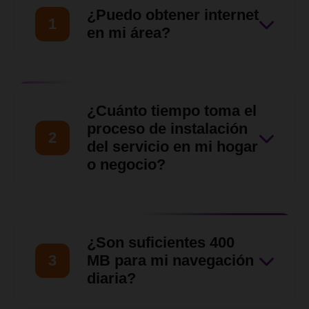
¿Puedo obtener internet
1
en mi área?
Nuestro equipo de ventas
hará una evaluación de tu
¿Cuánto tiempo toma el
ubicación para asegurarnos
proceso de instalación
2
de que nuestro servicio llegue
del servicio en mi hogar
o negocio?
hasta tu zona en
Barquisimeto, Cabudare y
Una vez verificada la
otras zonas del Estado Lara.
disponibilidad y aprobada la
¿Son suficientes 400
solicitud, nuestro equipo
3
MB para mi navegación
técnico coordinará contigo
diaria?
una visita para las siguientes