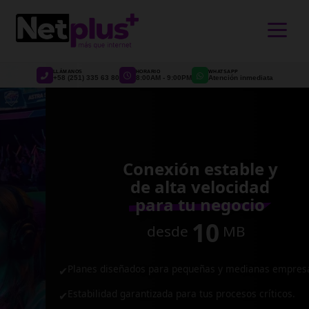
>
LLÁMANOS
HORARIO
WHATSAPP
+58 (251) 335 63 80
8:00AM - 9:00PM
Atención inmediata
Conexión estable y
de alta velocidad
para tu negocio
10
desde
MB
Planes diseñados para pequeñas y medianas empresas.
✔
Estabilidad garantizada para tus procesos críticos.
✔