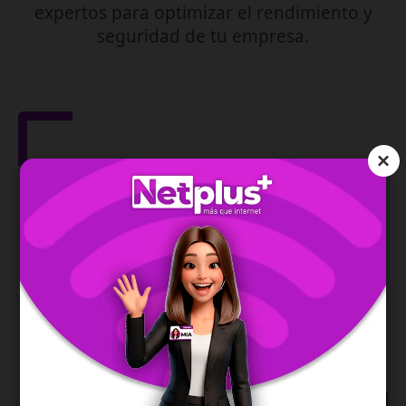
expertos para optimizar el rendimiento y
seguridad de tu empresa.
×
Gestión de Red
IPv6
Asegura la dirección de tu red y te permite una
conexión moderna, estable y eficiente.
SABER MÁS