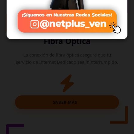
Internet de
Fibra Óptica
La conexión de fibra óptica asegura que tu
servicio de Internet Dedicado sea ininterrumpido.
SABER MÁS