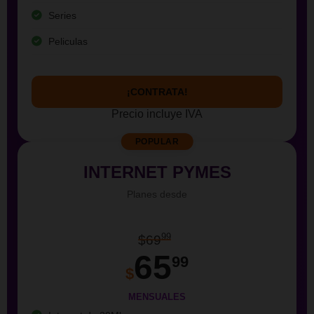
Series
Peliculas
¡CONTRATA!
Precio incluye IVA
POPULAR
INTERNET PYMES
Planes desde
99
$69
65
99
$
MENSUALES