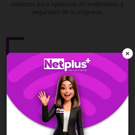
expertos para optimizar el rendimiento y
seguridad de tu empresa.
×
Gestión de Red
IPv6
Asegura la dirección de tu red y te permite una
conexión moderna, estable y eficiente.
SABER MÁS