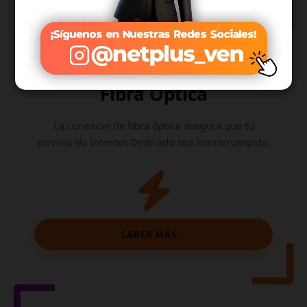
Internet de
Fibra Óptica
La conexión de fibra óptica asegura que tu
servicio de Internet Dedicado sea ininterrumpido.
SABER MÁS