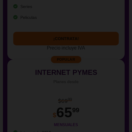
Series
Peliculas
¡CONTRATA!
Precio incluye IVA
POPULAR
INTERNET PYMES
Planes desde
99
$69
65
99
$
MENSUALES