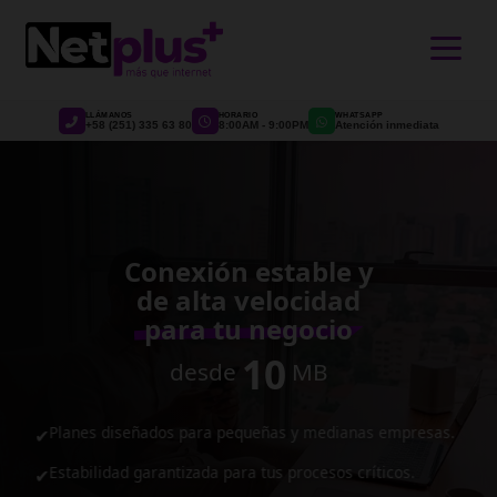
>
LLÁMANOS
HORARIO
WHATSAPP
+58 (251) 335 63 80
8:00AM - 9:00PM
Atención inmediata
Conexión estable y
de alta velocidad
para tu negocio
10
desde
MB
Planes diseñados para pequeñas y medianas empresas.
✔
Estabilidad garantizada para tus procesos críticos.
✔