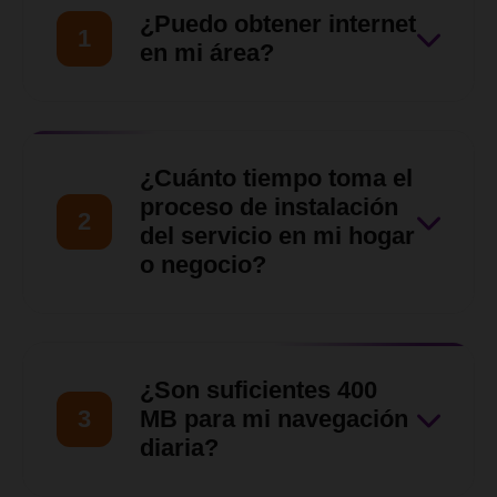
¿Puedo obtener internet
1
en mi área?
Nuestro equipo de ventas
hará una evaluación de tu
¿Cuánto tiempo toma el
ubicación para asegurarnos
proceso de instalación
2
de que nuestro servicio llegue
del servicio en mi hogar
o negocio?
hasta tu zona en
Barquisimeto, Cabudare y
Una vez verificada la
otras zonas del Estado Lara.
disponibilidad y aprobada la
¿Son suficientes 400
solicitud, nuestro equipo
3
MB para mi navegación
técnico coordinará contigo
diaria?
una visita para las siguientes