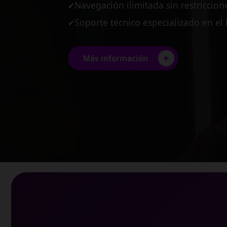
Planes diseñados para pequeñas y
✔
Estabilidad garantizada para tus pro
✔
Conexión multi-usuario de alto ren
✔
+
Más información