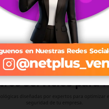
Streaming optimizado que se adapta a tu conexión en
tiempo real.
Explorar Planes de TV →
ros Servicios para
ológicas diseñadas por expertos para optimizar e
seguridad de tu empresa.