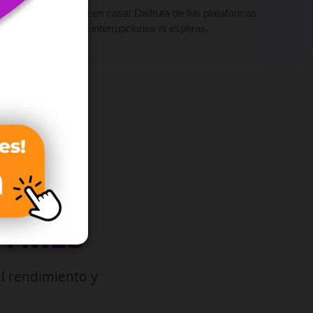
¡Vive el cine en casa! Disfruta de tus plataformas
favoritas sin interrupciones ni esperas.
PYMES
l rendimiento y