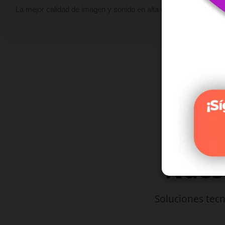
La mejor calidad de imagen y sonido en alta definición.
Nuest
Soluciones tecn