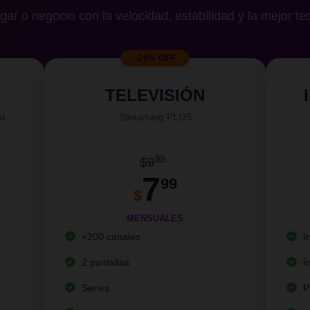
gar o negocio con la velocidad, estabilidad y la mejor te
-20% OFF
TELEVISIÓN
al
Streaming PLUS
99
$9
7
99
$
MENSUALES
+200 canales
I
2 pantallas
I
Series
P