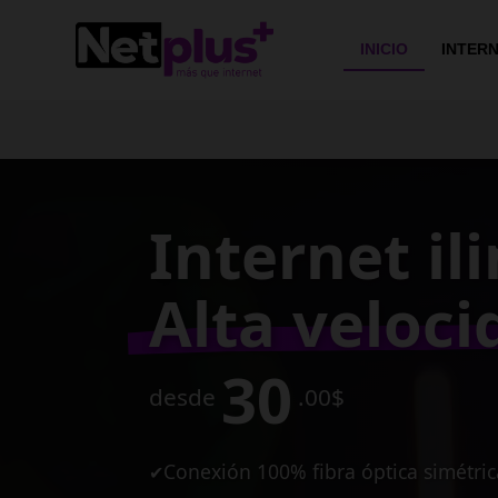
>
INICIO
INTER
Conexión e
de alta vel
para tu ne
10
desde
MB