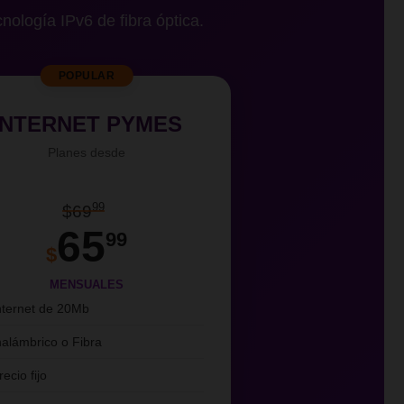
cnología IPv6 de fibra óptica.
POPULAR
INTERNET PYMES
Planes desde
99
$69
65
99
$
MENSUALES
nternet de 20Mb
nalámbrico o Fibra
recio fijo