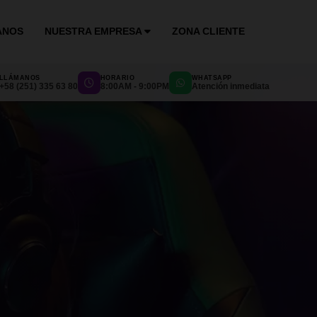
ANOS
NUESTRA EMPRESA
ZONA CLIENTE
LLÁMANOS
HORARIO
WHATSAPP
+58 (251) 335 63 80
8:00AM - 9:00PM
Atención inmediata