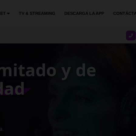
NET
TV & STREAMING
DESCARGA LA APP
CONTÁCT
stable y
ocidad
gocio