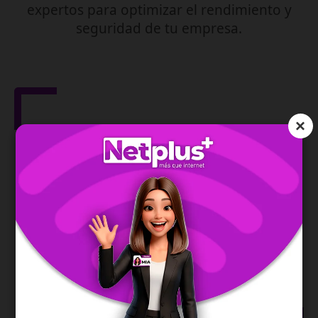
expertos para optimizar el rendimiento y
seguridad de tu empresa.
×
Gestión de Red
IPv6
Asegura la dirección de tu red y te permite una
conexión moderna, estable y eficiente.
SABER MÁS