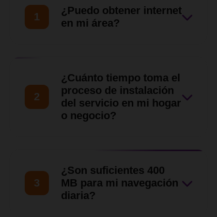
¿Puedo obtener internet
1
en mi área?
Nuestro equipo de ventas
hará una evaluación de tu
¿Cuánto tiempo toma el
ubicación para asegurarnos
proceso de instalación
2
de que nuestro servicio llegue
del servicio en mi hogar
o negocio?
hasta tu zona en
Barquisimeto, Cabudare y
Una vez verificada la
otras zonas del Estado Lara.
disponibilidad y aprobada la
¿Son suficientes 400
solicitud, nuestro equipo
3
MB para mi navegación
técnico coordinará contigo
diaria?
una visita para las siguientes