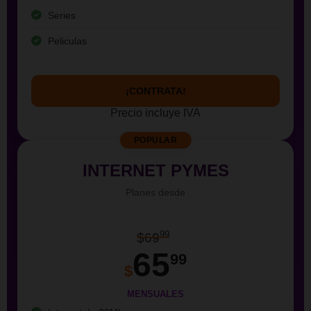
Series
Peliculas
¡CONTRATA!
Precio incluye IVA
POPULAR
INTERNET PYMES
Planes desde
99
$69
65
99
$
MENSUALES