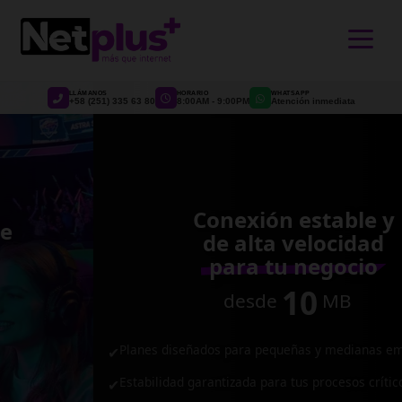
>
LLÁMANOS
HORARIO
WHATSAPP
+58 (251) 335 63 80
8:00AM - 9:00PM
Atención inmediata
Conexión estable y
de alta velocidad
para tu negocio
10
desde
MB
Planes diseñados para pequeñas y medianas empresas.
✔
Estabilidad garantizada para tus procesos críticos.
✔