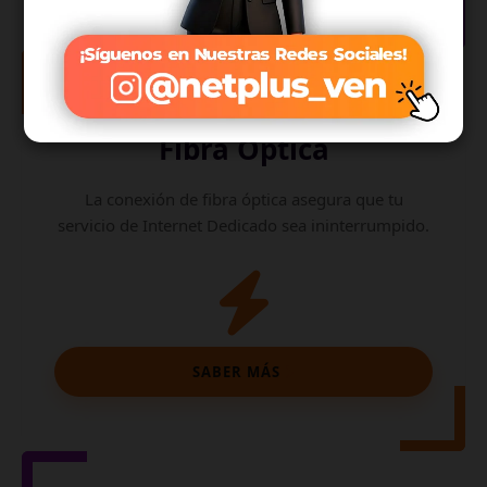
Internet de
Fibra Óptica
La conexión de fibra óptica asegura que tu
servicio de Internet Dedicado sea ininterrumpido.
SABER MÁS