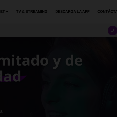
NET
TV & STREAMING
DESCARGA LA APP
CONTÁCT
stable y
ocidad
gocio