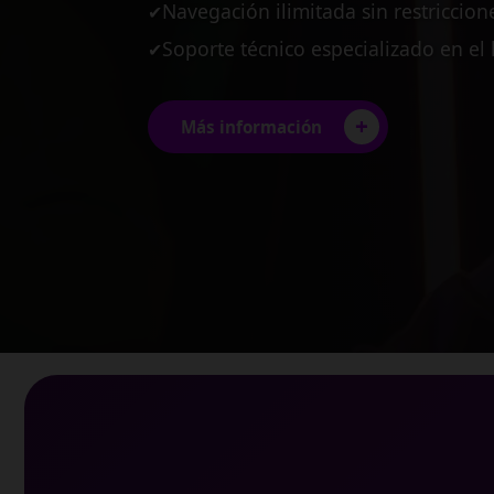
Planes diseñados para pequeñas y
✔
Estabilidad garantizada para tus pro
✔
Conexión multi-usuario de alto ren
✔
+
Más información