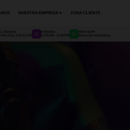
ANOS
NUESTRA EMPRESA
ZONA CLIENTE
LLÁMANOS
HORARIO
WHATSAPP
+58 (251) 335 63 80
8:00AM - 9:00PM
Atención inmediata