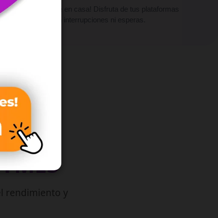
¡Vive el cine en casa! Disfruta de tus plataformas
favoritas sin interrupciones ni esperas.
PYMES
l rendimiento y