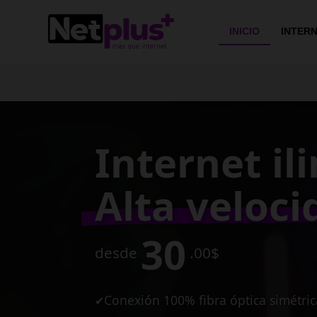
>
INICIO
INTER
Conexión e
de alta vel
para tu ne
10
desde
MB