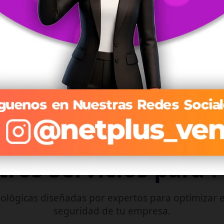
Streaming optimizado que se adapta a tu conexión en
tiempo real.
Explorar Planes de TV →
ros Servicios para
ológicas diseñadas por expertos para optimizar e
seguridad de tu empresa.