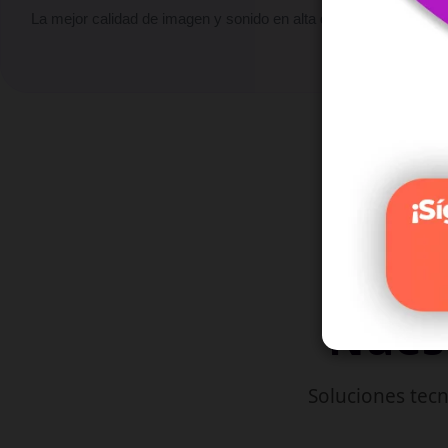
La mejor calidad de imagen y sonido en alta definición.
Nuest
Soluciones tecn