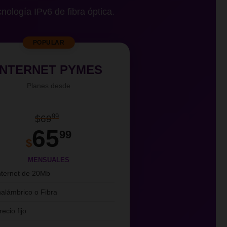
cnología IPv6 de fibra óptica.
POPULAR
INTERNET PYMES
Planes desde
99
$69
65
99
$
MENSUALES
nternet de 20Mb
nalámbrico o Fibra
recio fijo