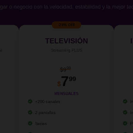
gar o negocio con la velocidad, estabilidad y la mejor te
-20% OFF
TELEVISIÓN
al
Streaming PLUS
99
$9
7
99
$
MENSUALES
+200 canales
I
2 pantallas
I
Series
P