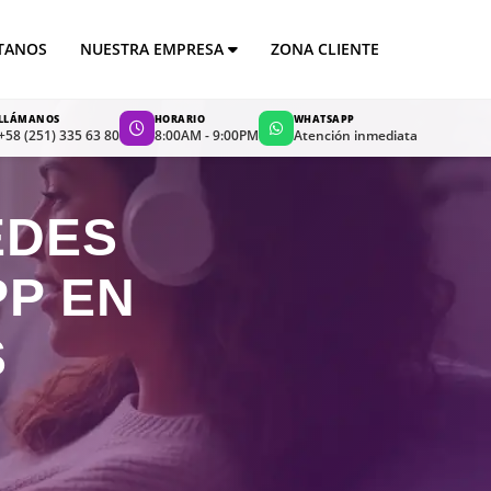
TANOS
NUESTRA EMPRESA
ZONA CLIENTE
LLÁMANOS
HORARIO
WHATSAPP
+58 (251) 335 63 80
8:00AM - 9:00PM
Atención inmediata
EDES
PP EN
S