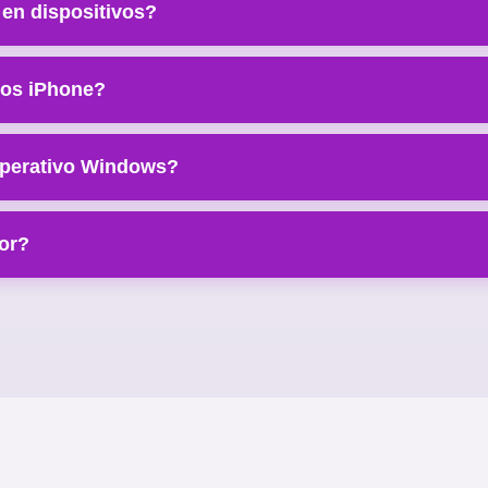
en dispositivos?
vos iPhone?
operativo Windows?
sor?
Ver Manual PDF