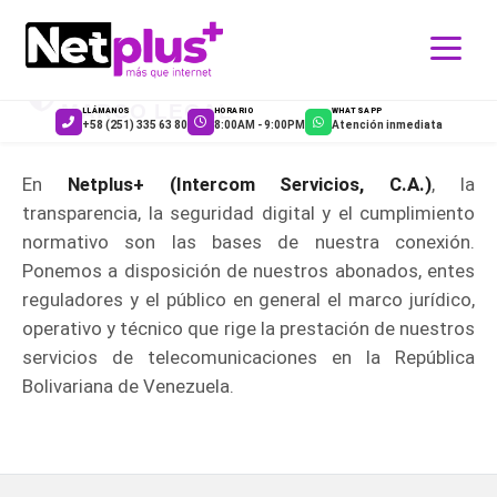
CENTRO DE TRANSPARENCIA Y
MARCO LEGAL
LLÁMANOS
HORARIO
WHATSAPP
+58 (251) 335 63 80
8:00AM - 9:00PM
Atención inmediata
En
Netplus+ (Intercom Servicios, C.A.)
, la
transparencia, la seguridad digital y el cumplimiento
normativo son las bases de nuestra conexión.
Ponemos a disposición de nuestros abonados, entes
reguladores y el público en general el marco jurídico,
operativo y técnico que rige la prestación de nuestros
servicios de telecomunicaciones en la República
Bolivariana de Venezuela.