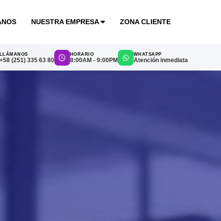
ANOS
NUESTRA EMPRESA
ZONA CLIENTE
LLÁMANOS
HORARIO
WHATSAPP
+58 (251) 335 63 80
8:00AM - 9:00PM
Atención inmediata